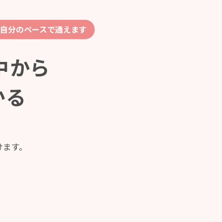
自分のペースで通えます
中から
かる
けます。